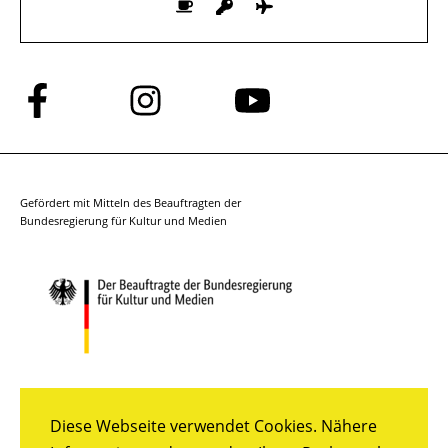
Folge
Folge
Folge
uns
uns
uns
auf
auf
auf
Facebook
Instagram
YouTube
Gefördert mit Mitteln des Beauftragten der
Bundesregierung für Kultur und Medien
Diese Webseite verwendet Cookies. Nähere