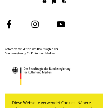
Folge
Folge
Folge
uns
uns
uns
auf
auf
auf
Facebook
Instagram
YouTube
Gefördert mit Mitteln des Beauftragten der
Bundesregierung für Kultur und Medien
Diese Webseite verwendet Cookies. Nähere