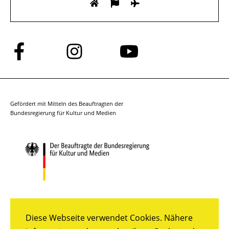
Folge
Folge
Folge
uns
uns
uns
auf
auf
auf
Facebook
Instagram
YouTube
Gefördert mit Mitteln des Beauftragten der
Bundesregierung für Kultur und Medien
Diese Webseite verwendet Cookies. Nähere