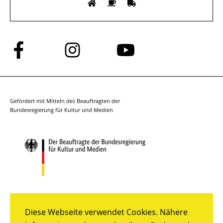
Folge
Folge
Folge
uns
uns
uns
auf
auf
auf
Facebook
Instagram
YouTube
Gefördert mit Mitteln des Beauftragten der
Bundesregierung für Kultur und Medien
Diese Webseite verwendet Cookies. Nähere