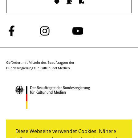
Folge
Folge
Folge
uns
uns
uns
auf
auf
auf
Facebook
Instagram
YouTube
Gefördert mit Mitteln des Beauftragten der
Bundesregierung für Kultur und Medien
Diese Webseite verwendet Cookies. Nähere