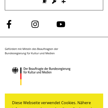
Folge
Folge
Folge
uns
uns
uns
auf
auf
auf
Facebook
Instagram
YouTube
Gefördert mit Mitteln des Beauftragten der
Bundesregierung für Kultur und Medien
Diese Webseite verwendet Cookies. Nähere