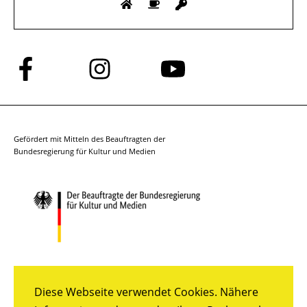
Folge
Folge
Folge
uns
uns
uns
auf
auf
auf
Facebook
Instagram
YouTube
Gefördert mit Mitteln des Beauftragten der
Bundesregierung für Kultur und Medien
Diese Webseite verwendet Cookies. Nähere