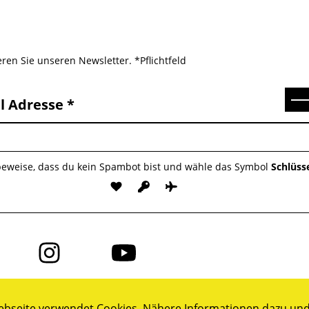
ren Sie unseren Newsletter. *Pflichtfeld
Se
l Adresse
 beweise, dass du kein Spambot bist und wähle das Symbol
Schlüss
Folge
Folge
uns
uns
auf
auf
ok
Instagram
YouTube
bseite verwendet Cookies. Nähere Informationen dazu und 