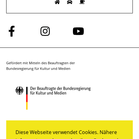
Folge
Folge
Folge
uns
uns
uns
auf
auf
auf
Facebook
Instagram
YouTube
Gefördert mit Mitteln des Beauftragten der
Bundesregierung für Kultur und Medien
Diese Webseite verwendet Cookies. Nähere