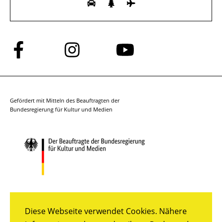
Folge
Folge
Folge
uns
uns
uns
auf
auf
auf
Facebook
Instagram
YouTube
Gefördert mit Mitteln des Beauftragten der
Bundesregierung für Kultur und Medien
Diese Webseite verwendet Cookies. Nähere