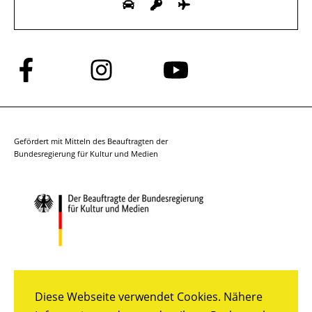
Folge
Folge
Folge
uns
uns
uns
auf
auf
auf
Facebook
Instagram
YouTube
Gefördert mit Mitteln des Beauftragten der
Bundesregierung für Kultur und Medien
Diese Webseite verwendet Cookies. Nähere