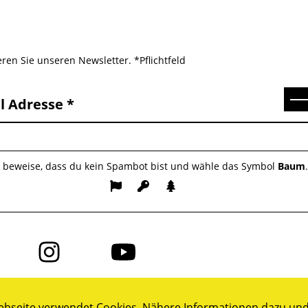
ren Sie unseren Newsletter. *Pflichtfeld
Se
l Adresse
e beweise, dass du kein Spambot bist und wähle das Symbol
Baum
Folge
Folge
uns
uns
auf
auf
ok
Instagram
YouTube
bseite verwendet Cookies. Nähere Informationen dazu und 