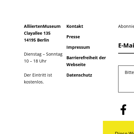
AlliiertenMuseum
Kontakt
Abonnie
Clayallee 135
Presse
14195 Berlin
E-Mai
Impressum
Dienstag – Sonntag
Barrierefreiheit der
10 – 18 Uhr
Webseite
Bitt
Der Eintritt ist
Datenschutz
kostenlos.
Folge
uns
auf
Facebo
Diese We