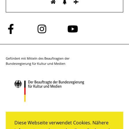
Folge
Folge
Folge
uns
uns
uns
auf
auf
auf
Facebook
Instagram
YouTube
Gefördert mit Mitteln des Beauftragten der
Bundesregierung für Kultur und Medien
Diese Webseite verwendet Cookies. Nähere