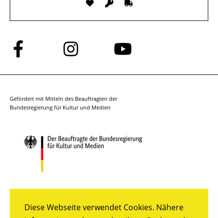
Folge
Folge
Folge
uns
uns
uns
auf
auf
auf
Facebook
Instagram
YouTube
Gefördert mit Mitteln des Beauftragten der
Bundesregierung für Kultur und Medien
Diese Webseite verwendet Cookies. Nähere