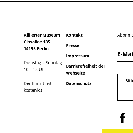
AlliiertenMuseum
Kontakt
Abonnie
Clayallee 135
Presse
14195 Berlin
E-Mai
Impressum
Dienstag – Sonntag
Barrierefreiheit der
10 – 18 Uhr
Webseite
Bit
Der Eintritt ist
Datenschutz
kostenlos.
Folge
uns
auf