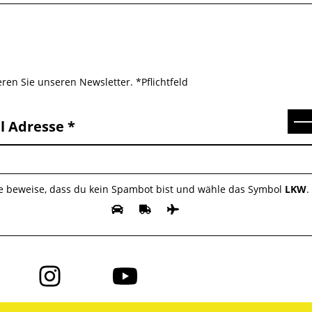
ren Sie unseren Newsletter. *Pflichtfeld
Se
l Adresse
te beweise, dass du kein Spambot bist und wähle das Symbol
LKW
.
Folge
Folge
uns
uns
auf
auf