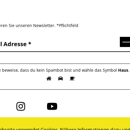
ren Sie unseren Newsletter. *Pflichtfeld
Se
l Adresse
te beweise, dass du kein Spambot bist und wähle das Symbol
Haus
.
Folge
Folge
uns
uns
auf
auf
ok
Instagram
YouTube
bseite verwendet Cookies. Nähere Informationen dazu und 