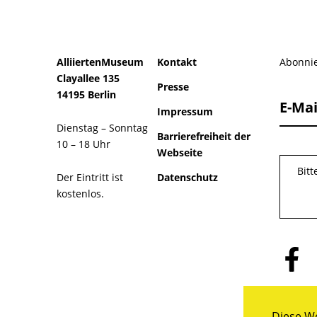
AlliiertenMuseum
Kontakt
Abonnie
Clayallee 135
Presse
14195 Berlin
E-Mai
Impressum
Dienstag – Sonntag
Barrierefreiheit der
10 – 18 Uhr
Webseite
Bit
Der Eintritt ist
Datenschutz
kostenlos.
Folge
uns
auf
Facebo
Diese We