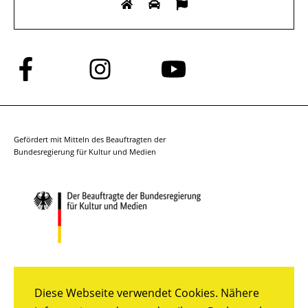
Folge
Folge
Folge
uns
uns
uns
auf
auf
auf
Facebook
Instagram
YouTube
Gefördert mit Mitteln des Beauftragten der
Bundesregierung für Kultur und Medien
Diese Webseite verwendet Cookies. Nähere