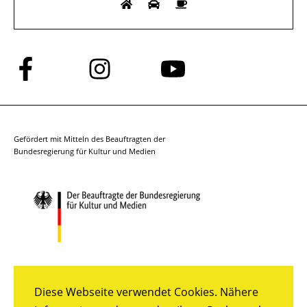
Folge
Folge
Folge
uns
uns
uns
auf
auf
auf
Facebook
Instagram
YouTube
Gefördert mit Mitteln des Beauftragten der
Bundesregierung für Kultur und Medien
Diese Webseite verwendet Cookies. Nähere