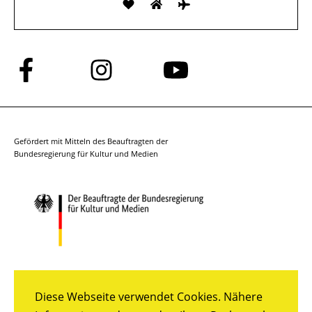
Folge
Folge
Folge
uns
uns
uns
auf
auf
auf
Facebook
Instagram
YouTube
Gefördert mit Mitteln des Beauftragten der
Bundesregierung für Kultur und Medien
Diese Webseite verwendet Cookies. Nähere