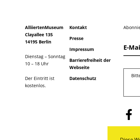
AlliiertenMuseum
Kontakt
Abonnie
Clayallee 135
Presse
14195 Berlin
E-Mai
Impressum
Dienstag – Sonntag
Barrierefreiheit der
10 – 18 Uhr
Webseite
Bit
Der Eintritt ist
Datenschutz
kostenlos.
Folge
uns
auf
Facebo
Diese We