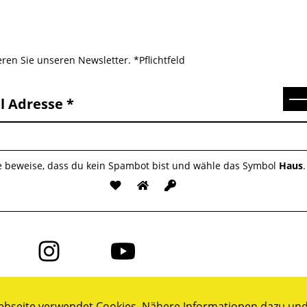
ren Sie unseren Newsletter. *Pflichtfeld
Se
l Adresse
te beweise, dass du kein Spambot bist und wähle das Symbol
Haus
.
Folge
Folge
uns
uns
auf
auf
ok
Instagram
YouTube
bseite verwendet Cookies. Nähere Informationen dazu und 