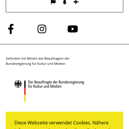
Folge
Folge
Folge
uns
uns
uns
auf
auf
auf
Facebook
Instagram
YouTube
Gefördert mit Mitteln des Beauftragten der
Bundesregierung für Kultur und Medien
Diese Webseite verwendet Cookies. Nähere