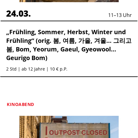
24.03.
11
–
13
Uhr
„Frühling, Sommer, Herbst, Winter und
Frühling“ (orig. 봄, 여름, 가을, 겨울… 그리고
봄, Bom, Yeorum, Gaeul, Gyeowool…
Geurigo Bom)
2 Std
| ab 12 Jahre | 10 € p.P.
KINOABEND