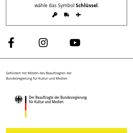
wähle das Symbol
Schlüssel
.
Folge
Folge
Folge
uns
uns
uns
auf
auf
auf
Facebook
Instagram
YouTube
Gefördert mit Mitteln des Beauftragten der
Bundesregierung für Kultur und Medien