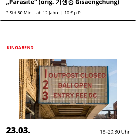
„Parasite“ (orig. 기생충 Gisaengchung)
2 Std 30 Min
| ab 12 Jahre | 10 € p.P.
KINOABEND
23.03.
18
–
20:30
Uhr