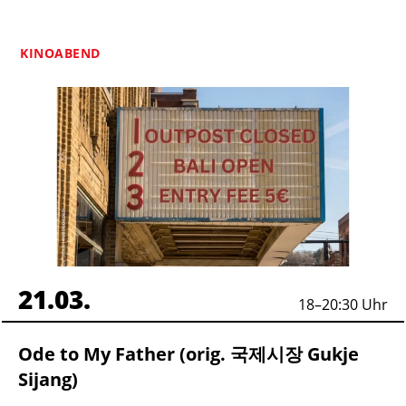
KINOABEND
21.03.
18
–
20:30
Uhr
Ode to My Father (orig. 국제시장 Gukje
Sijang)