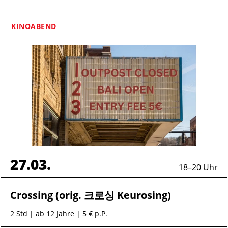
KINOABEND
27.03.
18
–
20
Uhr
Crossing (orig. 크로싱 Keurosing)
2 Std
| ab 12 Jahre | 5 € p.P.