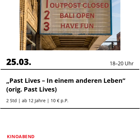
25.03.
18
–
20
Uhr
„Past Lives – In einem anderen Leben“
(orig. Past Lives)
2 Std
| ab 12 Jahre | 10 € p.P.
KINOABEND