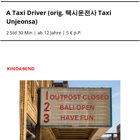
A Taxi Driver (orig. 택시운전사 Taxi
Unjeonsa)
2 Std 30 Min
| ab 12 Jahre | 5 € p.P.
KINOABEND