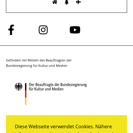
Folge
Folge
Folge
uns
uns
uns
auf
auf
auf
Facebook
Instagram
YouTube
Gefördert mit Mitteln des Beauftragten der
Bundesregierung für Kultur und Medien
Diese Webseite verwendet Cookies. Nähere