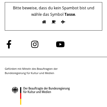
Bitte beweise, dass du kein Spambot bist und
wähle das Symbol
Tasse
.
Folge
Folge
Folge
uns
uns
uns
auf
auf
auf
Facebook
Instagram
YouTube
Gefördert mit Mitteln des Beauftragten der
Bundesregierung für Kultur und Medien