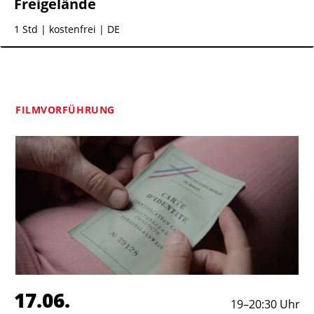
Freigelände
1 Std
| kostenfrei | DE
FILMVORFÜHRUNG
17.06.
19
–
20:30
Uhr