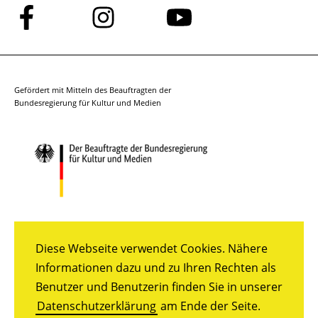
Folge
Folge
Folge
uns
uns
uns
auf
auf
auf
Facebook
Instagram
YouTube
Gefördert mit Mitteln des Beauftragten der
Bundesregierung für Kultur und Medien
Diese Webseite verwendet Cookies. Nähere
Informationen dazu und zu Ihren Rechten als
Benutzer und Benutzerin finden Sie in unserer
Datenschutzerklärung
am Ende der Seite.