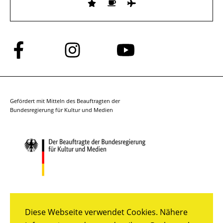
Folge
Folge
Folge
uns
uns
uns
auf
auf
auf
Facebook
Instagram
YouTube
Gefördert mit Mitteln des Beauftragten der
Bundesregierung für Kultur und Medien
Diese Webseite verwendet Cookies. Nähere