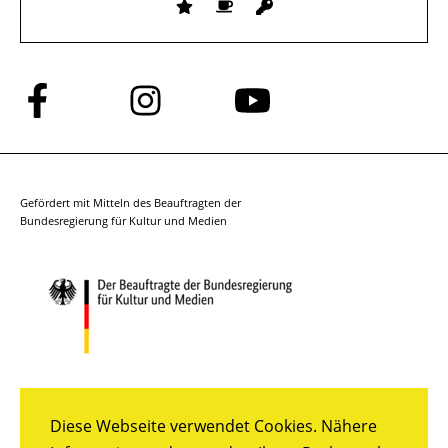
Folge
Folge
Folge
uns
uns
uns
auf
auf
auf
Facebook
Instagram
YouTube
Gefördert mit Mitteln des Beauftragten der
Bundesregierung für Kultur und Medien
Diese Webseite verwendet Cookies. Nähere