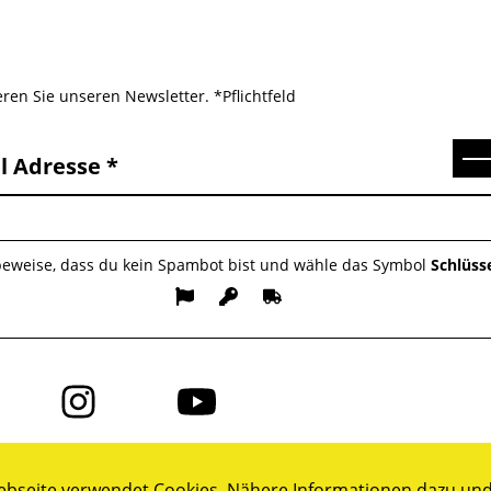
ren Sie unseren Newsletter. *Pflichtfeld
Se
l Adresse
 beweise, dass du kein Spambot bist und wähle das Symbol
Schlüss
Folge
Folge
uns
uns
auf
auf
ok
Instagram
YouTube
bseite verwendet Cookies. Nähere Informationen dazu und 