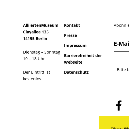
AlliiertenMuseum
Kontakt
Abonnie
Clayallee 135
Presse
14195 Berlin
E-Mai
Impressum
Dienstag – Sonntag
Barrierefreiheit der
10 – 18 Uhr
Webseite
Bitte
Der Eintritt ist
Datenschutz
kostenlos.
Folge
uns
auf
Facebo
Diese We