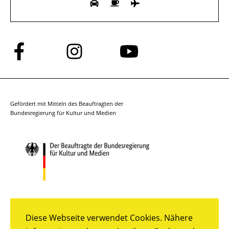
Folge
Folge
Folge
uns
uns
uns
auf
auf
auf
Facebook
Instagram
YouTube
Gefördert mit Mitteln des Beauftragten der
Bundesregierung für Kultur und Medien
Diese Webseite verwendet Cookies. Nähere