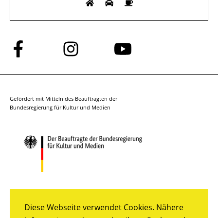
Folge
Folge
Folge
uns
uns
uns
auf
auf
auf
Facebook
Instagram
YouTube
Gefördert mit Mitteln des Beauftragten der
Bundesregierung für Kultur und Medien
Diese Webseite verwendet Cookies. Nähere