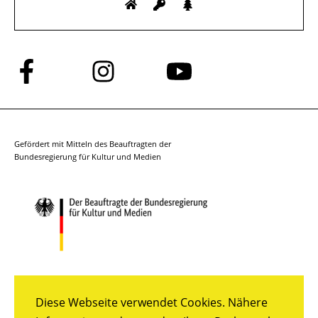
Folge
Folge
Folge
uns
uns
uns
auf
auf
auf
Facebook
Instagram
YouTube
Gefördert mit Mitteln des Beauftragten der
Bundesregierung für Kultur und Medien
Diese Webseite verwendet Cookies. Nähere