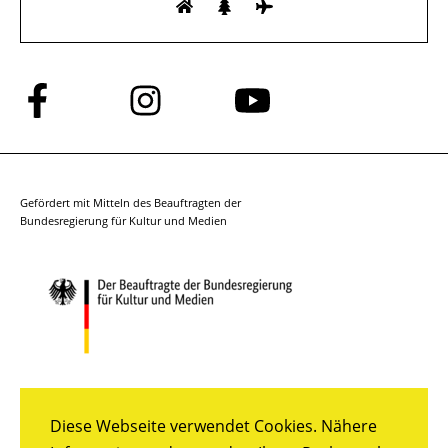
Folge
Folge
Folge
uns
uns
uns
auf
auf
auf
Facebook
Instagram
YouTube
Gefördert mit Mitteln des Beauftragten der
Bundesregierung für Kultur und Medien
Diese Webseite verwendet Cookies. Nähere