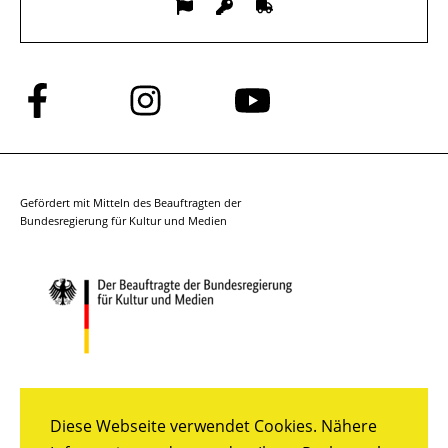
Folge
Folge
Folge
uns
uns
uns
auf
auf
auf
Facebook
Instagram
YouTube
Gefördert mit Mitteln des Beauftragten der
Bundesregierung für Kultur und Medien
Diese Webseite verwendet Cookies. Nähere