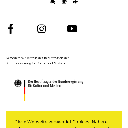
Folge
Folge
Folge
uns
uns
uns
auf
auf
auf
Facebook
Instagram
YouTube
Gefördert mit Mitteln des Beauftragten der
Bundesregierung für Kultur und Medien
Diese Webseite verwendet Cookies. Nähere