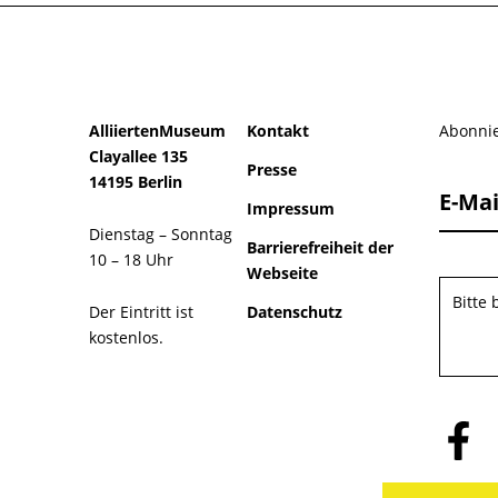
AlliiertenMuseum
Kontakt
Abonnie
Clayallee 135
Presse
14195 Berlin
E-Mai
Impressum
Dienstag – Sonntag
Barrierefreiheit der
10 – 18 Uhr
Webseite
Bitte
Der Eintritt ist
Datenschutz
kostenlos.
Folge
uns
auf