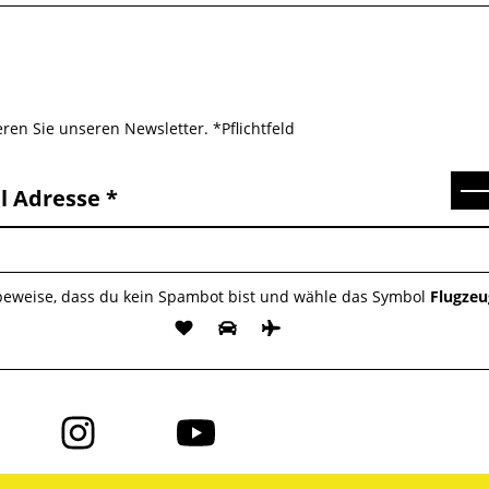
ren Sie unseren Newsletter. *Pflichtfeld
Se
l Adresse
 beweise, dass du kein Spambot bist und wähle das Symbol
Flugzeu
Folge
Folge
uns
uns
auf
auf