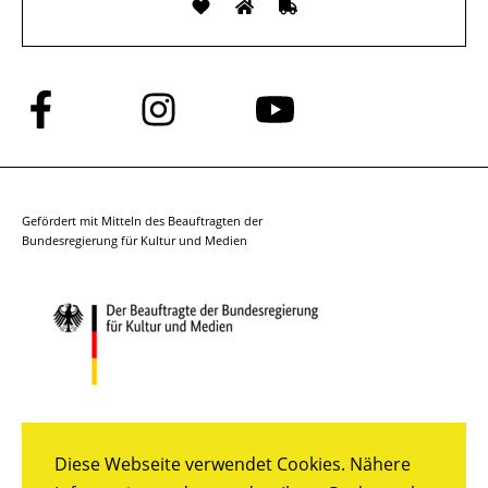
Folge
Folge
Folge
uns
uns
uns
auf
auf
auf
Facebook
Instagram
YouTube
Gefördert mit Mitteln des Beauftragten der
Bundesregierung für Kultur und Medien
Diese Webseite verwendet Cookies. Nähere