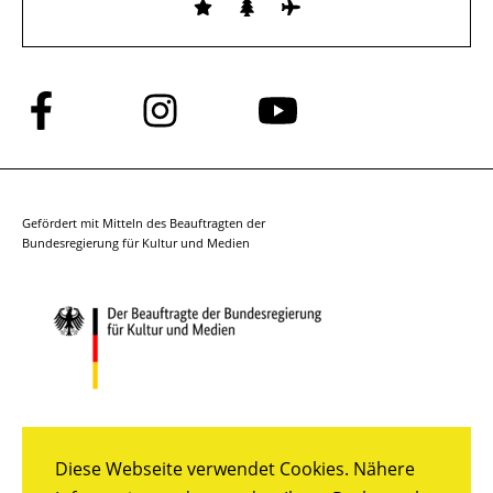
Folge
Folge
Folge
uns
uns
uns
auf
auf
auf
Facebook
Instagram
YouTube
Gefördert mit Mitteln des Beauftragten der
Bundesregierung für Kultur und Medien
Diese Webseite verwendet Cookies. Nähere