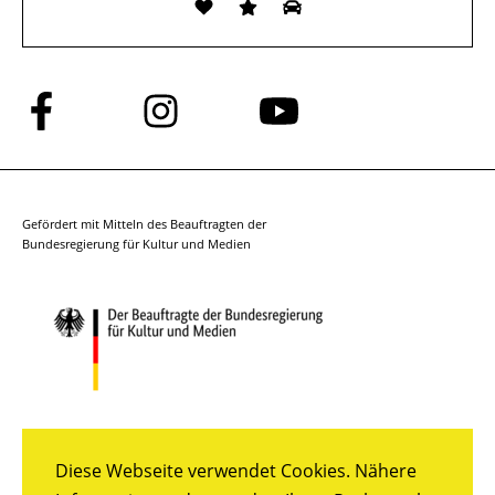
Folge
Folge
Folge
uns
uns
uns
auf
auf
auf
Facebook
Instagram
YouTube
Gefördert mit Mitteln des Beauftragten der
Bundesregierung für Kultur und Medien
Diese Webseite verwendet Cookies. Nähere