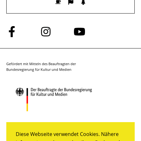
Folge
Folge
Folge
uns
uns
uns
auf
auf
auf
Facebook
Instagram
YouTube
Gefördert mit Mitteln des Beauftragten der
Bundesregierung für Kultur und Medien
Diese Webseite verwendet Cookies. Nähere