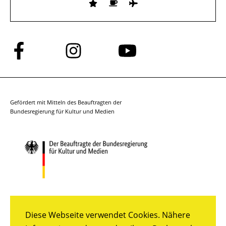
Folge
Folge
Folge
uns
uns
uns
auf
auf
auf
Facebook
Instagram
YouTube
Gefördert mit Mitteln des Beauftragten der
Bundesregierung für Kultur und Medien
Diese Webseite verwendet Cookies. Nähere