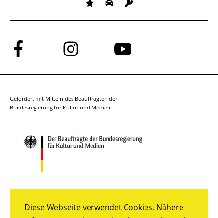
Folge
Folge
Folge
uns
uns
uns
auf
auf
auf
Facebook
Instagram
YouTube
Gefördert mit Mitteln des Beauftragten der
Bundesregierung für Kultur und Medien
Diese Webseite verwendet Cookies. Nähere