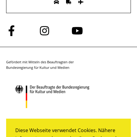
Folge
Folge
Folge
uns
uns
uns
auf
auf
auf
Facebook
Instagram
YouTube
Gefördert mit Mitteln des Beauftragten der
Bundesregierung für Kultur und Medien
Diese Webseite verwendet Cookies. Nähere