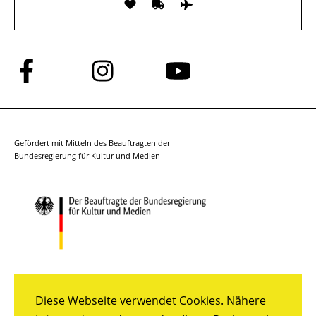
Folge
Folge
Folge
uns
uns
uns
auf
auf
auf
Facebook
Instagram
YouTube
Gefördert mit Mitteln des Beauftragten der
Bundesregierung für Kultur und Medien
Diese Webseite verwendet Cookies. Nähere