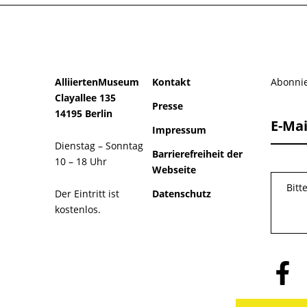
AlliiertenMuseum
Kontakt
Abonnie
Clayallee 135
Presse
14195 Berlin
E-Mai
Impressum
Dienstag – Sonntag
Barrierefreiheit der
10 – 18 Uhr
Webseite
Bitt
Der Eintritt ist
Datenschutz
kostenlos.
Folge
uns
auf