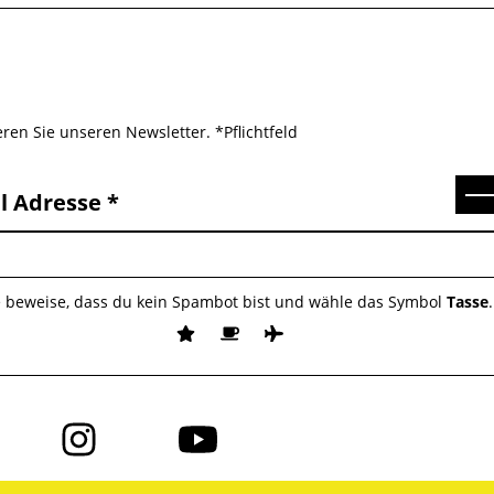
ren Sie unseren Newsletter. *Pflichtfeld
Se
l Adresse
e beweise, dass du kein Spambot bist und wähle das Symbol
Tasse
.
Folge
Folge
uns
uns
auf
auf