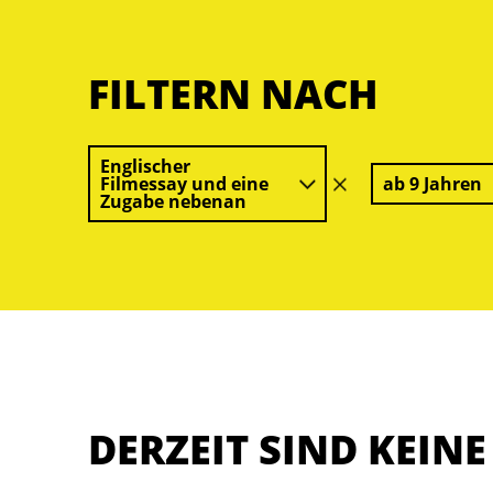
FILTERN NACH
Englischer
Filmessay und eine
ab 9 Jahren
Filter
Zugabe nebenan
löschen
DERZEIT SIND KEIN