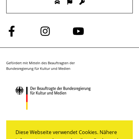
Folge
Folge
Folge
uns
uns
uns
auf
auf
auf
Facebook
Instagram
YouTube
Gefördert mit Mitteln des Beauftragten der
Bundesregierung für Kultur und Medien
Diese Webseite verwendet Cookies. Nähere