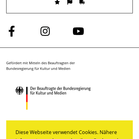
Folge
Folge
Folge
uns
uns
uns
auf
auf
auf
Facebook
Instagram
YouTube
Gefördert mit Mitteln des Beauftragten der
Bundesregierung für Kultur und Medien
Diese Webseite verwendet Cookies. Nähere