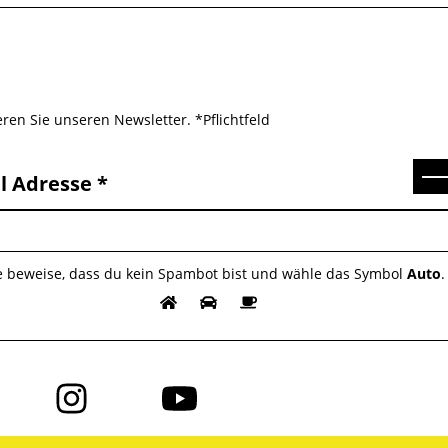
ren Sie unseren Newsletter. *Pflichtfeld
Se
l Adresse
te beweise, dass du kein Spambot bist und wähle das Symbol
Auto
.
Folge
Folge
uns
uns
auf
auf