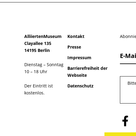
AlliiertenMuseum
Kontakt
Abonnie
Clayallee 135
Presse
14195 Berlin
E-Mai
Impressum
Dienstag – Sonntag
Barrierefreiheit der
10 – 18 Uhr
Webseite
Bit
Der Eintritt ist
Datenschutz
kostenlos.
Folge
uns
auf