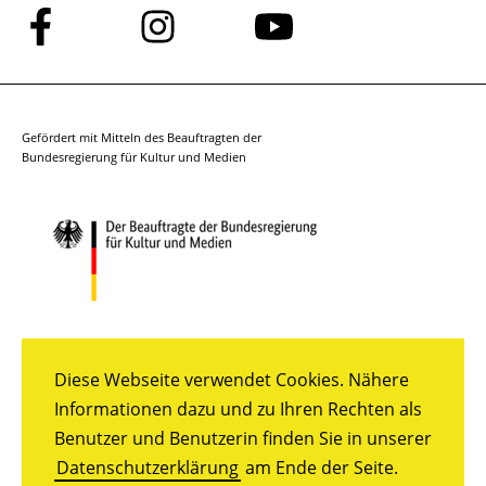
Folge
Folge
Folge
uns
uns
uns
auf
auf
auf
Facebook
Instagram
YouTube
Gefördert mit Mitteln des Beauftragten der
Bundesregierung für Kultur und Medien
Diese Webseite verwendet Cookies. Nähere
Informationen dazu und zu Ihren Rechten als
Benutzer und Benutzerin finden Sie in unserer
Datenschutzerklärung
am Ende der Seite.