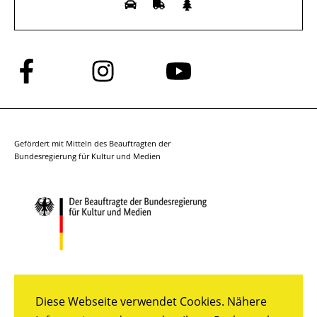
Folge
Folge
Folge
uns
uns
uns
auf
auf
auf
Facebook
Instagram
YouTube
Gefördert mit Mitteln des Beauftragten der
Bundesregierung für Kultur und Medien
Diese Webseite verwendet Cookies. Nähere