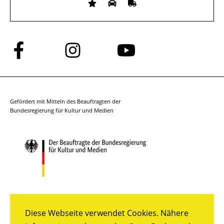
Folge
Folge
Folge
uns
uns
uns
auf
auf
auf
Facebook
Instagram
YouTube
Gefördert mit Mitteln des Beauftragten der
Bundesregierung für Kultur und Medien
Diese Webseite verwendet Cookies. Nähere